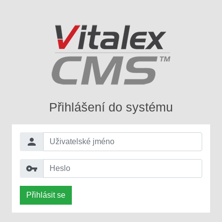
Přihlášení do systému
person
vpn_key
Přihlásit se