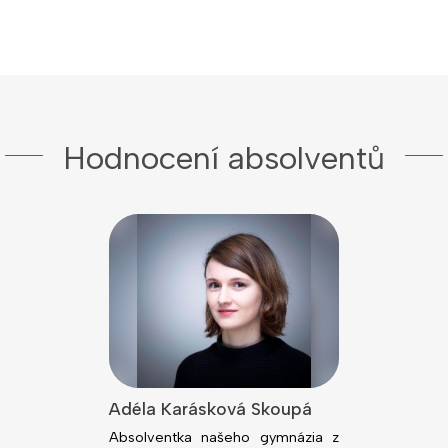
Hodnocení absolventů
lová
Adéla Karásková Skoupá
Jiří Kodeš
dním rokem
Absolventka našeho gymnázia z
Absolvent n