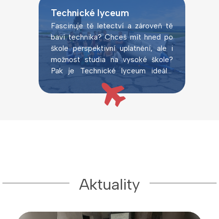
Technické lyceum
Fascinuje tě letectví a zároveň tě
baví technika? Chceš mít hned po
škole perspektivní uplatnění, ale i
možnost studia na vysoké škole?
Pak je Technické lyceum ideální
volbou.
Aktuality