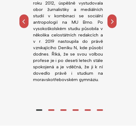
ou fakultu
roku 2012, úspěšně vystudovala
roku 2018, ú
rzity v Brně.
obor žurnalistiky a mediálních
obor Všeobe
tředoškolskou
studií v kombinaci se sociální
Lékařské fa
hemie, zejména
antropologií na MU Brno. Po
Palackého. 
ních prostor.
vysokoškolském studiu působila v
působí n
alo možnost
několika celostátních redakcích a
novorozen
, co ji zajímá,
v r. 2019 nastoupila do právě
Nemocnice Svi
ority před VŠ
vznikajícího Deníku N, kde působí
gymnáziu v
dodnes. Říká, že se svou volbou
(zatím) nejlepš
profese je i po deseti letech stále
Nedá dopustit 
spokojená a je vděčná, že ji k ní
vstřícné vyučuj
dovedlo právě i studium na
moravskotřebovském gymnáziu.