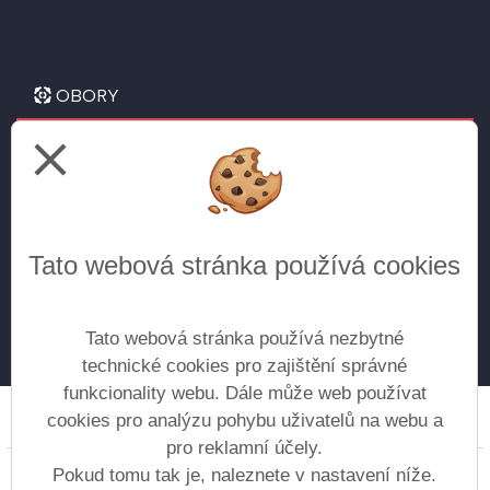
OBORY
close
Letecké technické lyceum
pro žáky 9. tříd
Všeobecné gymnázium
Tato webová stránka používá cookies
pro žáky 5. tříd
pro žáky 9. tříd (doplnění do kvinty) - přijímání
do vyššího ročníku na základě vyhlášenýh kritérií
Tato webová stránka používá nezbytné
technické cookies pro zajištění správné
funkcionality webu. Dále může web používat
cookies pro analýzu pohybu uživatelů na webu a
Prohlášení o přístupnosti
Mapa webu
Cookies
pro reklamní účely.
Copyright © 2017 - 2026 Gymnázium Moravská Třebová
Pokud tomu tak je, naleznete v nastavení níže.