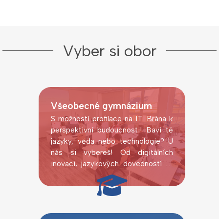
Vyber si obor
Všeobecné gymnázium
S možností profilace na IT. Brána k
perspektivní budoucnosti! Baví tě
jazyky, věda nebo technologie? U
nás si vybereš! Od digitálních
inovací, jazykových dovedností až
po laboratorní pokusy.