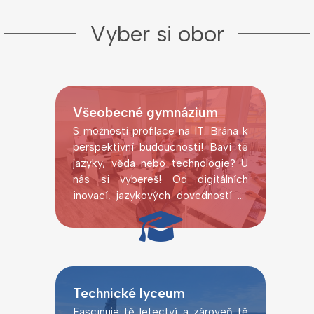
Vyber si obor
Všeobecné gymnázium
S možností profilace na IT. Brána k
perspektivní budoucnosti! Baví tě
jazyky, věda nebo technologie? U
nás si vybereš! Od digitálních
inovací, jazykových dovedností až
po laboratorní pokusy.
Technické lyceum
Fascinuje tě letectví a zároveň tě