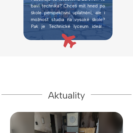
baví technika? Chceš mít hned po
škole perspektivní uplatnění, ale i
možnost studia na vysoké škole?
Pak je Technické lyceum ideální
volbou.
Aktuality