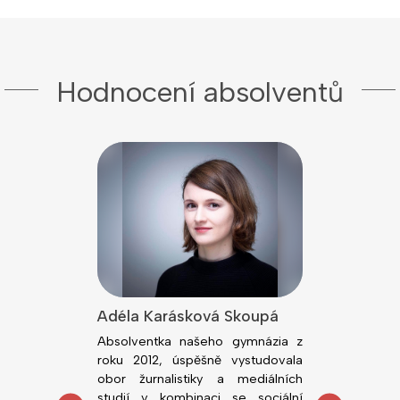
Hodnocení absolventů
lová
Adéla Karásková Skoupá
Jiří Kodeš
dním rokem
Absolventka našeho gymnázia z
Absolvent n
ou fakultu
roku 2012, úspěšně vystudovala
roku 2018, ú
rzity v Brně.
obor žurnalistiky a mediálních
obor Všeobe
tředoškolskou
studií v kombinaci se sociální
Lékařské fa