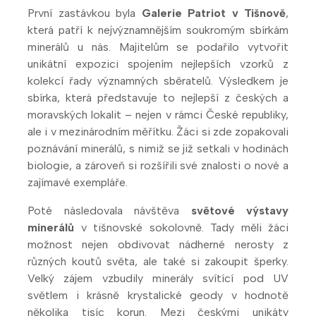
První zastávkou byla
Galerie Patriot v Tišnově
,
která patří k nejvýznamnějším soukromým sbírkám
minerálů u nás. Majitelům se podařilo vytvořit
unikátní expozici spojením nejlepších vzorků z
kolekcí řady významných sběratelů. Výsledkem je
sbírka, která představuje to nejlepší z českých a
moravských lokalit – nejen v rámci České republiky,
ale i v mezinárodním měřítku. Žáci si zde zopakovali
poznávání minerálů, s nimiž se již setkali v hodinách
biologie, a zároveň si rozšířili své znalosti o nové a
zajímavé exempláře.
Poté následovala návštěva
světové výstavy
minerálů
v tišnovské sokolovně. Tady měli žáci
možnost nejen obdivovat nádherné nerosty z
různých koutů světa, ale také si zakoupit šperky.
Velký zájem vzbudily minerály svítící pod UV
světlem i krásně krystalické geody v hodnotě
několika tisíc korun. Mezi českými unikáty