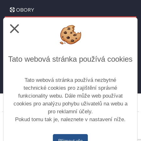
OBORY
close
Letecké technické lyceum
pro žáky 9. tříd
Všeobecné gymnázium
Tato webová stránka používá cookies
pro žáky 5. tříd
pro žáky 9. tříd (doplnění do kvinty) - přijímání
do vyššího ročníku na základě vyhlášenýh kritérií
Tato webová stránka používá nezbytné
technické cookies pro zajištění správné
funkcionality webu. Dále může web používat
cookies pro analýzu pohybu uživatelů na webu a
Prohlášení o přístupnosti
Mapa webu
Cookies
pro reklamní účely.
Copyright © 2017 - 2026 Gymnázium Moravská Třebová
Pokud tomu tak je, naleznete v nastavení níže.
&
Vitalex Group
- Tvorba školních webů
Postaveno ve službě
VlastníŠkolníWeb.cz
Přijmout vše