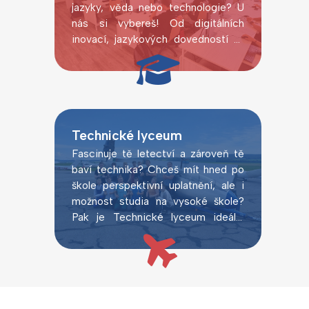
jazyky, věda nebo technologie? U
nás si vybereš! Od digitálních
inovací, jazykových dovedností až
po laboratorní pokusy.
Technické lyceum
Fascinuje tě letectví a zároveň tě
baví technika? Chceš mít hned po
škole perspektivní uplatnění, ale i
možnost studia na vysoké škole?
Pak je Technické lyceum ideální
volbou.