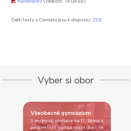
matematiky
(Velikost: 76.08 kB)
Další testy z Cermatu jsou k dispozici
ZDE
Vyber si obor
Všeobecné gymnázium
S možností profilace na IT. Brána k
perspektivní budoucnosti! Baví tě