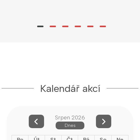
Kalendář akcí
Srpen 2026
Dnes
Po
Út
St
Čt
Pá
So
Ne