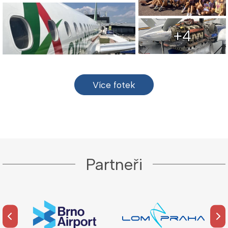
+4
Více fotek
Partneři