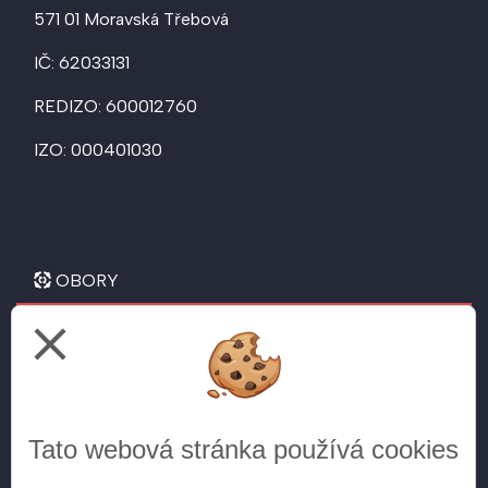
571 01 Moravská Třebová
IČ: 62033131
REDIZO: 600012760
IZO: 000401030
OBORY
close
Letecké technické lyceum
pro žáky 9. tříd
Všeobecné gymnázium
Tato webová stránka používá cookies
pro žáky 5. tříd